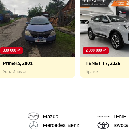
330 000
₽
2 390 000
₽
Primera, 2001
TENET T7, 2026
Усть-Илимск
Братск
Mazda
TENE
Mercedes-Benz
Toyota