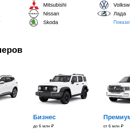
Mitsubishi
Volks
Nissan
Лада
r
Skoda
Показат
леров
Бизнес
Премиу
до 6 млн
₽
от 6 млн
₽