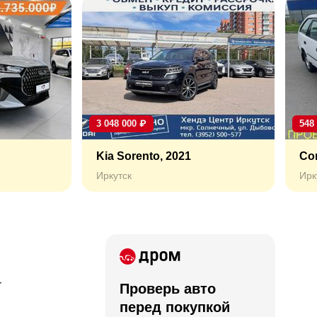
3 048 000
₽
548
Kia Sorento, 2021
Cor
Иркутск
Ирк
T
Проверь авто
перед покупкой